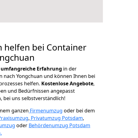
 helfen bei Container
ongchuan
r
umfangreiche Erfahrung
in der
 nach Yongchuan und können Ihnen bei
prozesses helfen.
K
ostenlose Angebote
,
ben und Bedürfnissen angepasst
 bei uns selbstverständlich!
einem ganzen
Firmenumzug
oder bei dem
Praxisumzug
,
Privatumzug Potsdam
,
numzug
oder
Behördenumzug Potsdam
.