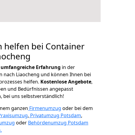
 helfen bei Container
iaocheng
r
umfangreiche Erfahrung
in der
 nach Liaocheng und können Ihnen bei
prozesses helfen.
K
ostenlose Angebote
,
ben und Bedürfnissen angepasst
 bei uns selbstverständlich!
einem ganzen
Firmenumzug
oder bei dem
Praxisumzug
,
Privatumzug Potsdam
,
numzug
oder
Behördenumzug Potsdam
.