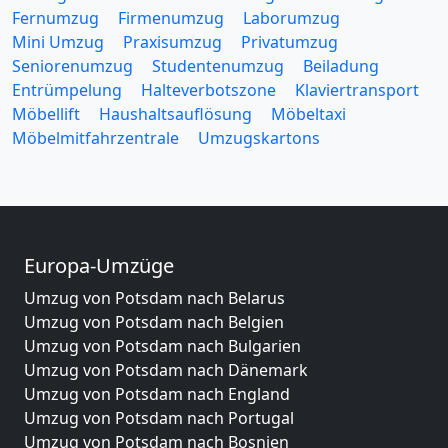
Fernumzug
Firmenumzug
Laborumzug
Mini Umzug
Praxisumzug
Privatumzug
Seniorenumzug
Studentenumzug
Beiladung
Entrümpelung
Halteverbotszone
Klaviertransport
Möbellift
Haushaltsauflösung
Möbeltaxi
Möbelmitfahrzentrale
Umzugskartons
Europa-Umzüge
Umzug von Potsdam nach Belarus
Umzug von Potsdam nach Belgien
Umzug von Potsdam nach Bulgarien
Umzug von Potsdam nach Dänemark
Umzug von Potsdam nach England
Umzug von Potsdam nach Portugal
Umzug von Potsdam nach Bosnien