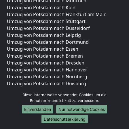
Umzug von Potsdam nach München
Umzug von Potsdam nach Köln
Umzug von Potsdam nach Frankfurt am Main
Umzug von Potsdam nach Stuttgart
Umzug von Potsdam nach Düsseldorf
Umzug von Potsdam nach Leipzig
Umzug von Potsdam nach Dortmund
Umzug von Potsdam nach Essen
Umzug von Potsdam nach Bremen
Umzug von Potsdam nach Dresden
Umzug von Potsdam nach Hannover
Umzug von Potsdam nach Nürnberg
Umzug von Potsdam nach Duisburg
Umzug von Potsdam nach Bochum
Diese Internetseite verwendet Cookies um die
Umzug von Potsdam nach Wuppertal
Benutzerfreundlichkeit zu verbessern.
Umzug von Potsdam nach Bielefeld
Einverstanden
Nur notwendige Cookies
Umzug von Potsdam nach Bonn
Umzug von Potsdam nach Münster
Datenschutzerklärung