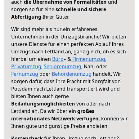
auch
die Übernahme von Formalitäten
und
sorgen so für eine
schnelle und sichere
Abfertigung
Ihrer Güter.
Wir sind mehr als nur ein erfahrenes
Unternehmen in der Umzugsbranche! Wir bieten
unsere Dienste für einen perfekten Ablauf Ihres
Umzugs nach Lettland an, ganz gleich, ob es sich
hierbei um einen
Büro
– &
Firmenumzug
,
Privatumzug
,
Seniorenumzug
, Nah- oder
Fernumzug
oder
Behördenumzug
handelt. Wir
sorgen dafür, dass Ihre Fracht mit Sorgfalt von
Potsdam nach Lettland transportiert wird und
bieten Ihnen auch gerne
Beiladungsmöglichkeiten
von oder nach
Lettland an. Da wir über ein
großes
internationales Netzwerk verfügen
, können wir
Ihnen gute und günstige Preise anbieten.
Kostencheck
für Ihren Umzug nach Lettland?