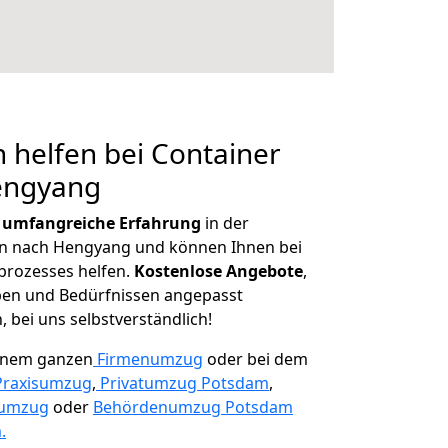
 helfen bei Container
engyang
r
umfangreiche Erfahrung
in der
 nach Hengyang und können Ihnen bei
prozesses helfen.
K
ostenlose Angebote
,
ben und Bedürfnissen angepasst
 bei uns selbstverständlich!
einem ganzen
Firmenumzug
oder bei dem
Praxisumzug
,
Privatumzug Potsdam
,
numzug
oder
Behördenumzug Potsdam
.