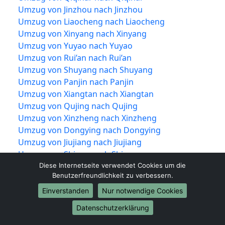
Umzug von Jinzhou nach Jinzhou
Umzug von Liaocheng nach Liaocheng
Umzug von Xinyang nach Xinyang
Umzug von Yuyao nach Yuyao
Umzug von Rui’an nach Rui’an
Umzug von Shuyang nach Shuyang
Umzug von Panjin nach Panjin
Umzug von Xiangtan nach Xiangtan
Umzug von Qujing nach Qujing
Umzug von Xinzheng nach Xinzheng
Umzug von Dongying nach Dongying
Umzug von Jiujiang nach Jiujiang
Umzug von Shiyan nach Shiyan
Umzug von Jīngzhōu nach Jīngzhōu
Diese Internetseite verwendet Cookies um die
Benutzerfreundlichkeit zu verbessern.
Umzug von Yueqing nach Yueqing
Umzug von Tengzhou nach Tengzhou
Einverstanden
Nur notwendige Cookies
Umzug von Nan’an nach Nan’an
Datenschutzerklärung
Umzug von Puning nach Puning