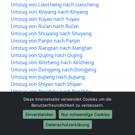
Umzug von Liaocheng nach Liaocheng
Umzug von Xinyang nach Xinyang
Umzug von Yuyao nach Yuyao
Umzug von Rui’an nach Rui’an
Umzug von Shuyang nach Shuyang
Umzug von Panjin nach Panjin
Umzug von Xiangtan nach Xiangtan
Umzug von Qujing nach Qujing
Umzug von Xinzheng nach Xinzheng
Umzug von Dongying nach Dongying
Umzug von Jiujiang nach Jiujiang
Umzug von Shiyan nach Shiyan
Umzug von Jīngzhōu nach Jīngzhōu
Umzug von Yueqing nach Yueqing
Diese Internetseite verwendet Cookies um die
Umzug von Tengzhou nach Tengzhou
Benutzerfreundlichkeit zu verbessern.
Umzug von Nan’an nach Nan’an
Einverstanden
Nur notwendige Cookies
Umzug von Puning nach Puning
Datenschutzerklärung
Umzug von Guigang nach Guigang
Umzug von Wenling nach Wenling