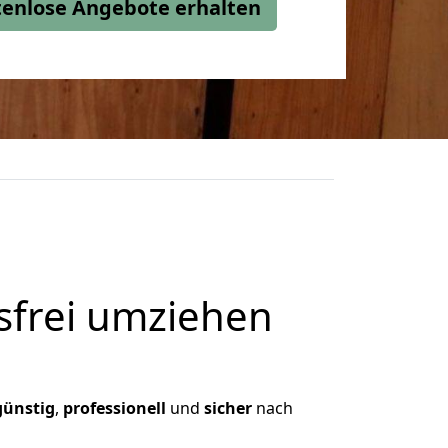
stenlose Angebote erhalten
frei umziehen
günstig
,
professionell
und
sicher
nach