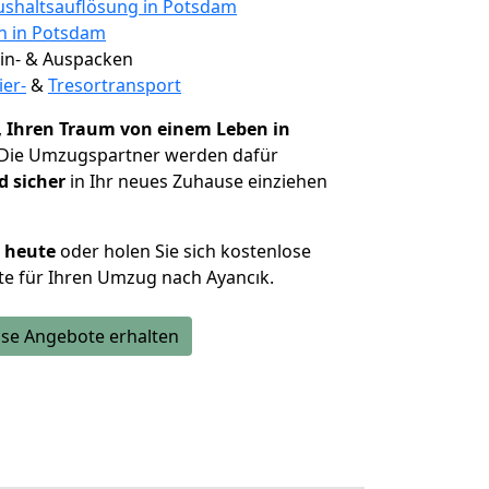
shaltsauflösung in Potsdam
en in Potsdam
 Ein- & Auspacken
ier-
&
Tresortransport
,
Ihren Traum von einem Leben in
 Die Umzugspartner werden dafür
d sicher
in Ihr neues Zuhause einziehen
h heute
oder holen Sie sich kostenlose
e für Ihren Umzug nach Ayancık.
se Angebote erhalten