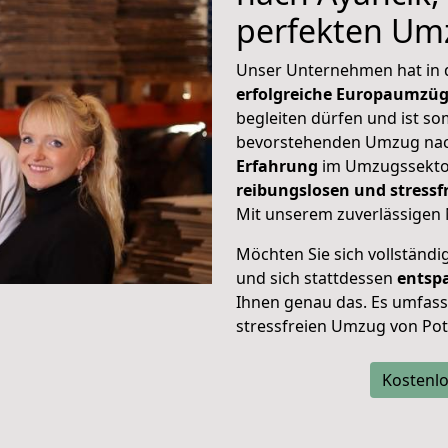
perfekten Um
Unser Unternehmen hat in
erfolgreiche Europaumzü
begleiten dürfen und ist so
bevorstehenden Umzug nac
Erfahrung
im Umzugssektor
reibungslosen und stress
Mit unserem zuverlässigen 
Möchten Sie sich vollständ
und sich stattdessen
entsp
Ihnen genau das. Es umfasst 
stressfreien Umzug von Po
Kostenlo