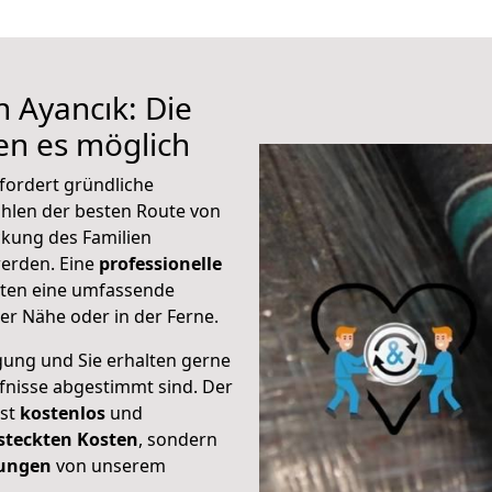
 Ayancık: Die
n es möglich
fordert gründliche
hlen der besten Route von
ckung des Familien
 werden. Eine
professionelle
eten eine umfassende
er Nähe oder in der Ferne.
gung und Sie erhalten gerne
rfnisse abgestimmt sind. Der
ist
kostenlos
und
steckten Kosten
, sondern
tungen
von unserem