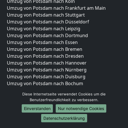
Umzug von Potsdam nach Köln
Umzug von Potsdam nach Frankfurt am Main
Umzug von Potsdam nach Stuttgart
Umzug von Potsdam nach Düsseldorf
Umzug von Potsdam nach Leipzig
Umzug von Potsdam nach Dortmund
Umzug von Potsdam nach Essen
Umzug von Potsdam nach Bremen
Umzug von Potsdam nach Dresden
Umzug von Potsdam nach Hannover
Umzug von Potsdam nach Nürnberg
Umzug von Potsdam nach Duisburg
Umzug von Potsdam nach Bochum
Umzug von Potsdam nach Wuppertal
Diese Internetseite verwendet Cookies um die
Umzug von Potsdam nach Bielefeld
Benutzerfreundlichkeit zu verbessern.
Umzug von Potsdam nach Bonn
Einverstanden
Nur notwendige Cookies
Umzug von Potsdam nach Münster
Datenschutzerklärung
Internationale-Umzüge