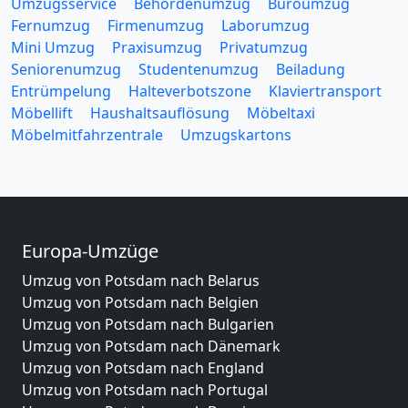
Umzugsservice
Behördenumzug
Büroumzug
Fernumzug
Firmenumzug
Laborumzug
Mini Umzug
Praxisumzug
Privatumzug
Seniorenumzug
Studentenumzug
Beiladung
Entrümpelung
Halteverbotszone
Klaviertransport
Möbellift
Haushaltsauflösung
Möbeltaxi
Möbelmitfahrzentrale
Umzugskartons
Europa-Umzüge
Umzug von Potsdam nach Belarus
Umzug von Potsdam nach Belgien
Umzug von Potsdam nach Bulgarien
Umzug von Potsdam nach Dänemark
Umzug von Potsdam nach England
Umzug von Potsdam nach Portugal