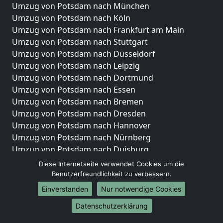
Umzug von Potsdam nach München
Umzug von Potsdam nach Köln
Umzug von Potsdam nach Frankfurt am Main
Umzug von Potsdam nach Stuttgart
Umzug von Potsdam nach Düsseldorf
Umzug von Potsdam nach Leipzig
Umzug von Potsdam nach Dortmund
Umzug von Potsdam nach Essen
Umzug von Potsdam nach Bremen
Umzug von Potsdam nach Dresden
Umzug von Potsdam nach Hannover
Umzug von Potsdam nach Nürnberg
Umzug von Potsdam nach Duisburg
Umzug von Potsdam nach Bochum
Diese Internetseite verwendet Cookies um die
Umzug von Potsdam nach Wuppertal
Benutzerfreundlichkeit zu verbessern.
Umzug von Potsdam nach Bielefeld
Einverstanden
Nur notwendige Cookies
Umzug von Potsdam nach Bonn
Datenschutzerklärung
Umzug von Potsdam nach Münster