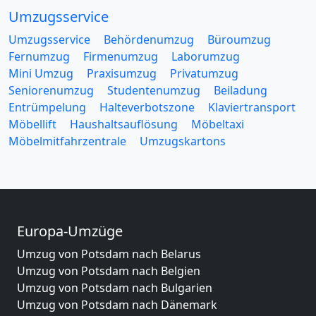
Umzugsservice
Umzugsservice
Behördenumzug
Büroumzug
Fernumzug
Firmenumzug
Laborumzug
Mini Umzug
Praxisumzug
Privatumzug
Seniorenumzug
Studentenumzug
Beiladung
Entrümpelung
Halteverbotszone
Klaviertransport
Möbellift
Haushaltsauflösung
Möbeltaxi
Möbelmitfahrzentrale
Umzugskartons
Europa-Umzüge
Umzug von Potsdam nach Belarus
Umzug von Potsdam nach Belgien
Umzug von Potsdam nach Bulgarien
Umzug von Potsdam nach Dänemark