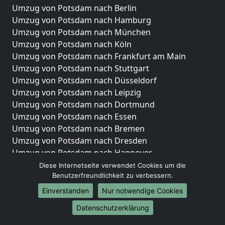
Umzug von Potsdam nach Berlin
Umzug von Potsdam nach Hamburg
Umzug von Potsdam nach München
Umzug von Potsdam nach Köln
Umzug von Potsdam nach Frankfurt am Main
Umzug von Potsdam nach Stuttgart
Umzug von Potsdam nach Düsseldorf
Umzug von Potsdam nach Leipzig
Umzug von Potsdam nach Dortmund
Umzug von Potsdam nach Essen
Umzug von Potsdam nach Bremen
Umzug von Potsdam nach Dresden
Umzug von Potsdam nach Hannover
Umzug von Potsdam nach Nürnberg
Diese Internetseite verwendet Cookies um die
Benutzerfreundlichkeit zu verbessern.
Umzug von Potsdam nach Duisburg
Umzug von Potsdam nach Bochum
Einverstanden
Nur notwendige Cookies
Umzug von Potsdam nach Wuppertal
Datenschutzerklärung
Umzug von Potsdam nach Bielefeld