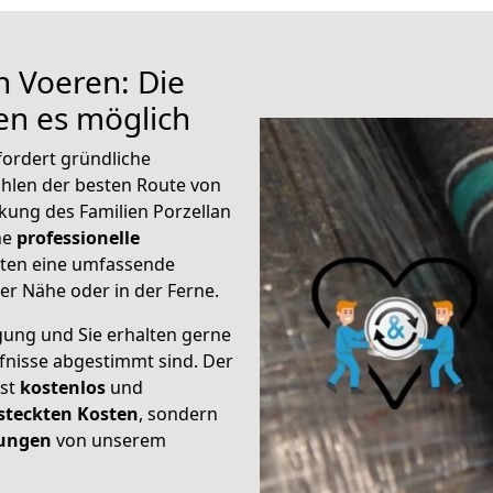
h Voeren: Die
n es möglich
fordert gründliche
hlen der besten Route von
kung des Familien Porzellan
ine
professionelle
eten eine umfassende
er Nähe oder in der Ferne.
gung und Sie erhalten gerne
rfnisse abgestimmt sind. Der
ist
kostenlos
und
steckten Kosten
, sondern
tungen
von unserem