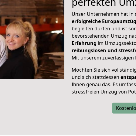
perfekten Um
Unser Unternehmen hat in
erfolgreiche Europaumzü
begleiten dürfen und ist so
bevorstehenden Umzug nac
Erfahrung
im Umzugssektor
reibungslosen und stress
Mit unserem zuverlässigen 
Möchten Sie sich vollständ
und sich stattdessen
entsp
Ihnen genau das. Es umfasst 
stressfreien Umzug von Po
Kostenlo