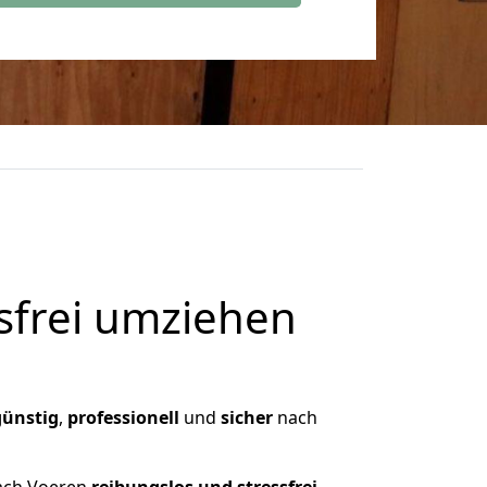
frei umziehen
günstig
,
professionell
und
sicher
nach