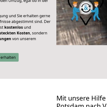
eden Umzug, egal ob in der
gung und Sie erhalten gerne
rfnisse abgestimmt sind. Der
ist
kostenlos
und
steckten Kosten
, sondern
tungen
von unserem
 erhalten
Mit unsere Hilfe
Potsdam nach Va