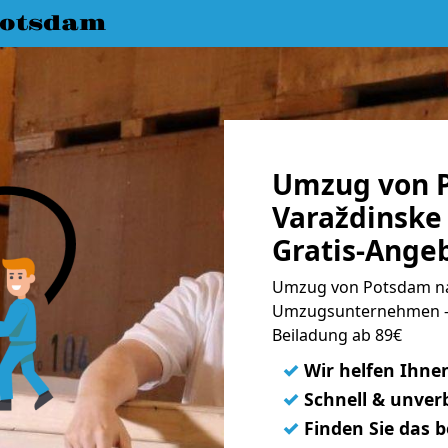
Potsdam
Umzug von 
Varaždinske 
Gratis-Ange
Umzug von Potsdam nac
Umzugsunternehmen - 
Beiladung ab 89€
✓
Wir helfen Ihne
✓
Schnell & unverb
✓
Finden Sie das 