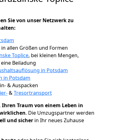
en Sie von unser Netzwerk zu
halten:
otsdam
, in allen Größen und Formen
nske Toplice
, bei kleinen Mengen,
e eine Beiladung
shaltsauflösung in Potsdam
en in Potsdam
 Ein- & Auspacken
ier-
&
Tresortransport
,
Ihren Traum von einem Leben in
rwirklichen
. Die Umzugspartner werden
ell und sicher
in Ihr neues Zuhause