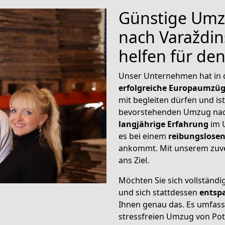
Günstige Umz
nach Varaždins
helfen für de
Unser Unternehmen hat in
erfolgreiche Europaumzü
mit begleiten dürfen und ist
bevorstehenden Umzug nach
langjährige Erfahrung
im 
es bei einem
reibungslosen
ankommt. Mit unserem zuve
ans Ziel.
Möchten Sie sich vollständ
und sich stattdessen
entsp
Ihnen genau das. Es umfasst 
stressfreien Umzug von Po