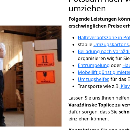
umziehen
Folgende Leistungen könn
erschwinglichen Preise er
Halteverbotszone in P
stabile
Umzugskartons
Beiladung nach Varaždi
organisieren wir, für Si
Entrümpelung
oder
Hau
Möbellift günstig miet
Umzugshelfer
, für das
Transporte wie z.B.
Klav
Lassen Sie uns Ihnen helfen
Varaždinske Toplice zu ve
dafür sorgen, dass Sie
schn
einziehen können.