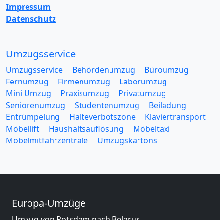
Impressum
Datenschutz
Umzugsservice
Umzugsservice
Behördenumzug
Büroumzug
Fernumzug
Firmenumzug
Laborumzug
Mini Umzug
Praxisumzug
Privatumzug
Seniorenumzug
Studentenumzug
Beiladung
Entrümpelung
Halteverbotszone
Klaviertransport
Möbellift
Haushaltsauflösung
Möbeltaxi
Möbelmitfahrzentrale
Umzugskartons
Europa-Umzüge
Umzug von Potsdam nach Belarus