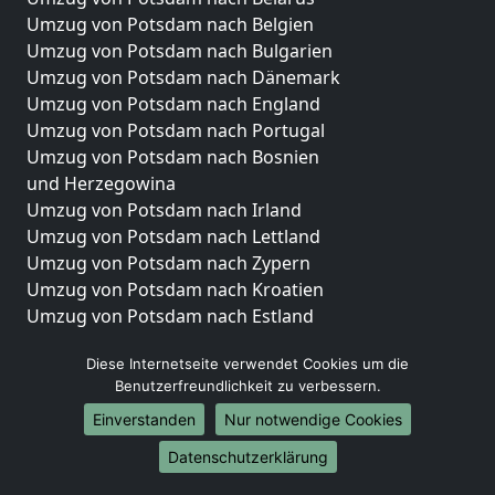
Umzug von Potsdam nach Belgien
Umzug von Potsdam nach Bulgarien
Umzug von Potsdam nach Dänemark
Umzug von Potsdam nach England
Umzug von Potsdam nach Portugal
Umzug von Potsdam nach Bosnien
und Herzegowina
Umzug von Potsdam nach Irland
Umzug von Potsdam nach Lettland
Umzug von Potsdam nach Zypern
Umzug von Potsdam nach Kroatien
Umzug von Potsdam nach Estland
Umzug von Potsdam nach Finnland
Diese Internetseite verwendet Cookies um die
Umzug von Potsdam nach Frankreich
Benutzerfreundlichkeit zu verbessern.
Umzug von Potsdam nach Griechenland
Einverstanden
Nur notwendige Cookies
Umzug von Potsdam nach Italien
Umzug von Potsdam nach Liechtenstein
Datenschutzerklärung
Umzug von Potsdam nach Luxemburg