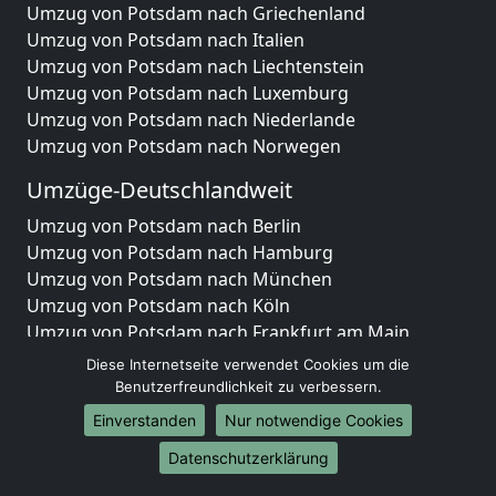
Umzug von Potsdam nach Griechenland
Umzug von Potsdam nach Italien
Umzug von Potsdam nach Liechtenstein
Umzug von Potsdam nach Luxemburg
Umzug von Potsdam nach Niederlande
Umzug von Potsdam nach Norwegen
Umzüge-Deutschlandweit
Umzug von Potsdam nach Berlin
Umzug von Potsdam nach Hamburg
Umzug von Potsdam nach München
Umzug von Potsdam nach Köln
Umzug von Potsdam nach Frankfurt am Main
Umzug von Potsdam nach Stuttgart
Diese Internetseite verwendet Cookies um die
Umzug von Potsdam nach Düsseldorf
Benutzerfreundlichkeit zu verbessern.
Umzug von Potsdam nach Leipzig
Einverstanden
Nur notwendige Cookies
Umzug von Potsdam nach Dortmund
Datenschutzerklärung
Umzug von Potsdam nach Essen
Umzug von Potsdam nach Bremen