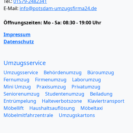
Tel.:
01579-2482341
E-Mail:
info@potsdam-umzugsfirma24.de
Öffnungszeiten:
Mo - Sa: 08:30 - 19:00 Uhr
Impressum
Datenschutz
Umzugsservice
Umzugsservice
Behördenumzug
Büroumzug
Fernumzug
Firmenumzug
Laborumzug
Mini Umzug
Praxisumzug
Privatumzug
Seniorenumzug
Studentenumzug
Beiladung
Entrümpelung
Halteverbotszone
Klaviertransport
Möbellift
Haushaltsauflösung
Möbeltaxi
Möbelmitfahrzentrale
Umzugskartons