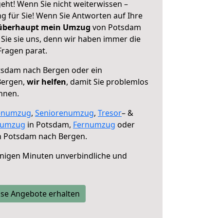
ht! Wenn Sie nicht weiterwissen –
ng für Sie! Wenn Sie Antworten auf Ihre
 überhaupt mein Umzug
von Potsdam
Sie sie uns, denn wir haben immer die
Fragen parat.
sdam nach Bergen oder ein
Bergen,
wir helfen
, damit Sie problemlos
nnen.
enumzug
,
Seniorenumzug
,
Tresor
– &
numzug
in Potsdam,
Fernumzug
oder
 Potsdam nach Bergen.
nigen Minuten unverbindliche und
se Angebote erhalten