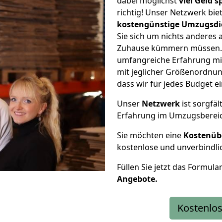
dabei möglichst
viel Geld 
richtig! Unser Netzwerk bi
kostengünstige Umzugsdi
Sie sich um nichts anderes 
Zuhause kümmern müssen. W
umfangreiche Erfahrung m
mit jeglicher Größenordnun
dass wir für jedes Budget 
Unser
Netzwerk
ist sorgfäl
Erfahrung im Umzugsberei
Sie möchten eine
Kostenüb
kostenlose und unverbindli
Füllen Sie jetzt das Formula
Angebote.
Kostenlos