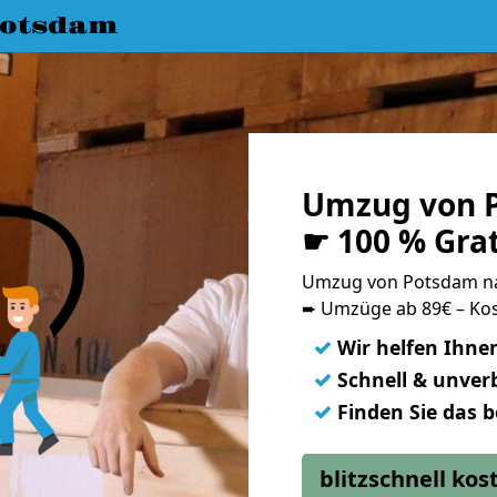
Potsdam
Umzug von 
☛ 100 % Gra
Umzug von Potsdam n
➨ Umzüge ab 89€ – Kos
✓
Wir helfen Ihne
✓
Schnell & unverb
✓
Finden Sie das 
blitzschnell ko