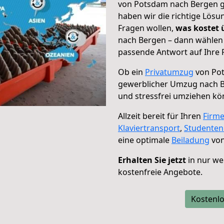
von Potsdam nach Bergen ge
haben wir die richtige Lösu
Fragen wollen,
was kostet
nach Bergen – dann wählen 
passende Antwort auf Ihre 
Ob ein
Privatumzug
von Pot
gewerblicher Umzug nach 
und stressfrei umziehen kö
Allzeit bereit für Ihren
Firm
Klaviertransport
,
Studente
eine optimale
Beiladung
von
Erhalten Sie jetzt
in nur we
kostenfreie Angebote.
Kostenlo