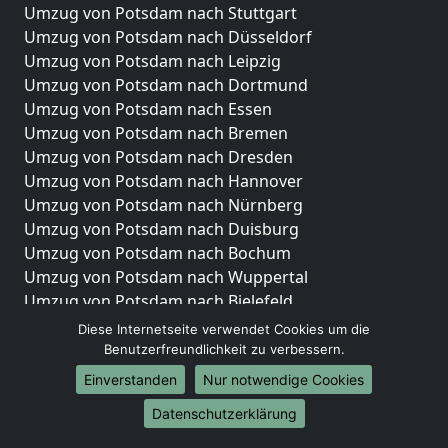
Umzug von Potsdam nach Stuttgart
Umzug von Potsdam nach Düsseldorf
Umzug von Potsdam nach Leipzig
Umzug von Potsdam nach Dortmund
Umzug von Potsdam nach Essen
Umzug von Potsdam nach Bremen
Umzug von Potsdam nach Dresden
Umzug von Potsdam nach Hannover
Umzug von Potsdam nach Nürnberg
Umzug von Potsdam nach Duisburg
Umzug von Potsdam nach Bochum
Umzug von Potsdam nach Wuppertal
Umzug von Potsdam nach Bielefeld
Umzug von Potsdam nach Bonn
Diese Internetseite verwendet Cookies um die
Umzug von Potsdam nach Münster
Benutzerfreundlichkeit zu verbessern.
Einverstanden
Nur notwendige Cookies
Internationale-Umzüge
Datenschutzerklärung
Umzug von Potsdam nach Brasilien
Umzug von Potsdam nach Brasilien