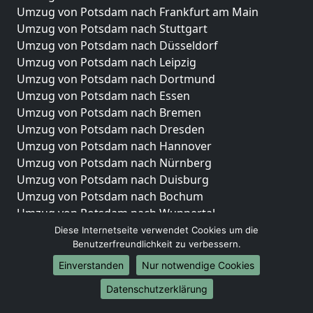
Umzug von Potsdam nach Frankfurt am Main
Umzug von Potsdam nach Stuttgart
Umzug von Potsdam nach Düsseldorf
Umzug von Potsdam nach Leipzig
Umzug von Potsdam nach Dortmund
Umzug von Potsdam nach Essen
Umzug von Potsdam nach Bremen
Umzug von Potsdam nach Dresden
Umzug von Potsdam nach Hannover
Umzug von Potsdam nach Nürnberg
Umzug von Potsdam nach Duisburg
Umzug von Potsdam nach Bochum
Umzug von Potsdam nach Wuppertal
Umzug von Potsdam nach Bielefeld
Diese Internetseite verwendet Cookies um die
Benutzerfreundlichkeit zu verbessern.
Umzug von Potsdam nach Bonn
Umzug von Potsdam nach Münster
Einverstanden
Nur notwendige Cookies
Internationale-Umzüge
Datenschutzerklärung