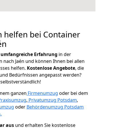
 helfen bei Container
én
r
umfangreiche Erfahrung
in der
nach Jaén und können Ihnen bei allen
sses helfen.
K
ostenlose Angebote
, die
und Bedürfnissen angepasst werden?
 selbstverständlich!
einem ganzen
Firmenumzug
oder bei dem
Praxisumzug
,
Privatumzug Potsdam
,
numzug
oder
Behördenumzug Potsdam
.
lar aus
und erhalten Sie kostenlose