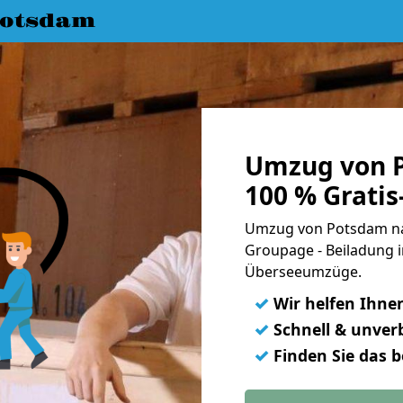
Potsdam
Umzug von P
100 % Grati
Umzug von Potsdam nac
Groupage - Beiladung i
Überseeumzüge.
✓
Wir helfen Ihne
✓
Schnell & unverb
✓
Finden Sie das 