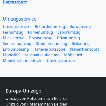
Datenschutz
Umzugsservice
Umzugsservice
Behördenumzug
Büroumzug
Fernumzug
Firmenumzug
Laborumzug
Mini Umzug
Praxisumzug
Privatumzug
Seniorenumzug
Studentenumzug
Beiladung
Entrümpelung
Halteverbotszone
Klaviertransport
Möbellift
Haushaltsauflösung
Möbeltaxi
Möbelmitfahrzentrale
Umzugskartons
Europa-Umzüge
Umzug von Potsdam nach Belarus
Umzug von Potsdam nach Belgien