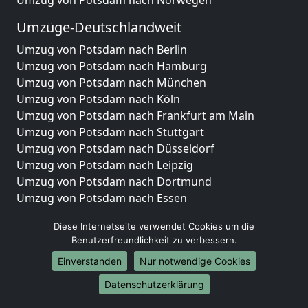
Umzüge-Deutschlandweit
Umzug von Potsdam nach Berlin
Umzug von Potsdam nach Hamburg
Umzug von Potsdam nach München
Umzug von Potsdam nach Köln
Umzug von Potsdam nach Frankfurt am Main
Umzug von Potsdam nach Stuttgart
Umzug von Potsdam nach Düsseldorf
Umzug von Potsdam nach Leipzig
Umzug von Potsdam nach Dortmund
Umzug von Potsdam nach Essen
Umzug von Potsdam nach Bremen
Diese Internetseite verwendet Cookies um die
Umzug von Potsdam nach Dresden
Benutzerfreundlichkeit zu verbessern.
Umzug von Potsdam nach Hannover
Einverstanden
Nur notwendige Cookies
Umzug von Potsdam nach Nürnberg
Umzug von Potsdam nach Duisburg
Datenschutzerklärung
Umzug von Potsdam nach Bochum