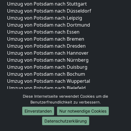
Umzug von Potsdam nach Stuttgart
Umzug von Potsdam nach Düsseldorf
Umzug von Potsdam nach Leipzig
Umzug von Potsdam nach Dortmund
Umzug von Potsdam nach Essen
Umzug von Potsdam nach Bremen
Umzug von Potsdam nach Dresden
Umzug von Potsdam nach Hannover
Umzug von Potsdam nach Nürnberg
Umzug von Potsdam nach Duisburg
Umzug von Potsdam nach Bochum
Umzug von Potsdam nach Wuppertal
Umzug von Potsdam nach Bielefeld
Umzug von Potsdam nach Bonn
Diese Internetseite verwendet Cookies um die
Umzug von Potsdam nach Münster
Benutzerfreundlichkeit zu verbessern.
Einverstanden
Nur notwendige Cookies
Internationale-Umzüge
Datenschutzerklärung
Umzug von Potsdam nach Brasilien
Umzug von Potsdam nach Brasilien