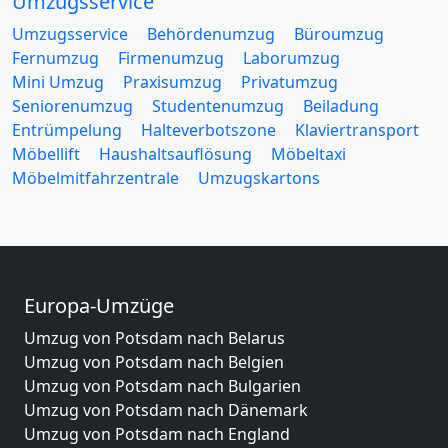
Umzugsservice
Umzugsservice
Behördenumzug
Büroumzug
Fernumzug
Firmenumzug
Laborumzug
Mini Umzug
Praxisumzug
Privatumzug
Seniorenumzug
Studentenumzug
Beiladung
Entrümpelung
Halteverbotszone
Klaviertransport
Möbellift
Haushaltsauflösung
Möbeltaxi
Möbelmitfahrzentrale
Umzugskartons
Europa-Umzüge
Umzug von Potsdam nach Belarus
Umzug von Potsdam nach Belgien
Umzug von Potsdam nach Bulgarien
Umzug von Potsdam nach Dänemark
Umzug von Potsdam nach England