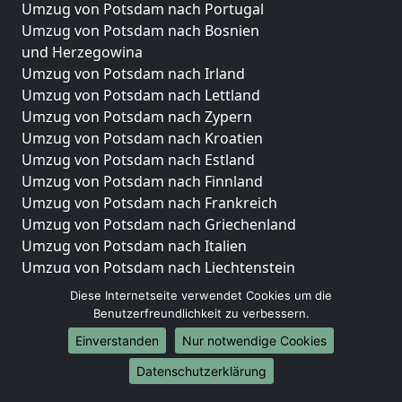
Umzug von Potsdam nach Portugal
Umzug von Potsdam nach Bosnien
und Herzegowina
Umzug von Potsdam nach Irland
Umzug von Potsdam nach Lettland
Umzug von Potsdam nach Zypern
Umzug von Potsdam nach Kroatien
Umzug von Potsdam nach Estland
Umzug von Potsdam nach Finnland
Umzug von Potsdam nach Frankreich
Umzug von Potsdam nach Griechenland
Umzug von Potsdam nach Italien
Umzug von Potsdam nach Liechtenstein
Umzug von Potsdam nach Luxemburg
Diese Internetseite verwendet Cookies um die
Umzug von Potsdam nach Niederlande
Benutzerfreundlichkeit zu verbessern.
Umzug von Potsdam nach Norwegen
Einverstanden
Nur notwendige Cookies
Umzüge-Deutschlandweit
Datenschutzerklärung
Umzug von Potsdam nach Berlin