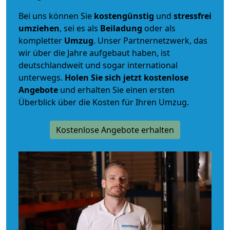
Bei uns können Sie
kostengünstig
und
stressfrei
umziehen
, sei es als
Beiladung
oder als
kompletter
Umzug
. Unser Partnernetzwerk, das
wir über die Jahre aufgebaut haben, ist
deutschlandweit und sogar international
unterwegs.
Holen Sie sich jetzt kostenlose
Angebote
und erhalten Sie einen ersten
Überblick über die Kosten für Ihren Umzug.
Kostenlose Angebote erhalten