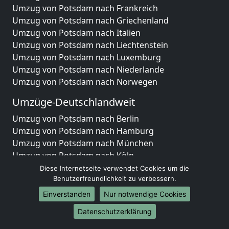
Umzug von Potsdam nach Frankreich
Umzug von Potsdam nach Griechenland
Umzug von Potsdam nach Italien
Umzug von Potsdam nach Liechtenstein
Umzug von Potsdam nach Luxemburg
Umzug von Potsdam nach Niederlande
Umzug von Potsdam nach Norwegen
Umzüge-Deutschlandweit
Umzug von Potsdam nach Berlin
Umzug von Potsdam nach Hamburg
Umzug von Potsdam nach München
Umzug von Potsdam nach Köln
Umzug von Potsdam nach Frankfurt am Main
Diese Internetseite verwendet Cookies um die
Umzug von Potsdam nach Stuttgart
Benutzerfreundlichkeit zu verbessern.
Umzug von Potsdam nach Düsseldorf
Einverstanden
Nur notwendige Cookies
Umzug von Potsdam nach Leipzig
Datenschutzerklärung
Umzug von Potsdam nach Dortmund
Umzug von Potsdam nach Essen