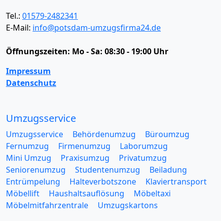
Tel.:
01579-2482341
E-Mail:
info@potsdam-umzugsfirma24.de
Öffnungszeiten:
Mo - Sa: 08:30 - 19:00 Uhr
Impressum
Datenschutz
Umzugsservice
Umzugsservice
Behördenumzug
Büroumzug
Fernumzug
Firmenumzug
Laborumzug
Mini Umzug
Praxisumzug
Privatumzug
Seniorenumzug
Studentenumzug
Beiladung
Entrümpelung
Halteverbotszone
Klaviertransport
Möbellift
Haushaltsauflösung
Möbeltaxi
Möbelmitfahrzentrale
Umzugskartons