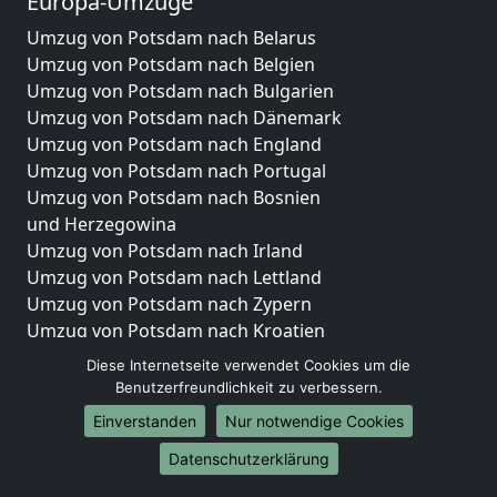
Europa-Umzüge
Umzug von Potsdam nach Belarus
Umzug von Potsdam nach Belgien
Umzug von Potsdam nach Bulgarien
Umzug von Potsdam nach Dänemark
Umzug von Potsdam nach England
Umzug von Potsdam nach Portugal
Umzug von Potsdam nach Bosnien
und Herzegowina
Umzug von Potsdam nach Irland
Umzug von Potsdam nach Lettland
Umzug von Potsdam nach Zypern
Umzug von Potsdam nach Kroatien
Umzug von Potsdam nach Estland
Diese Internetseite verwendet Cookies um die
Umzug von Potsdam nach Finnland
Benutzerfreundlichkeit zu verbessern.
Umzug von Potsdam nach Frankreich
Einverstanden
Nur notwendige Cookies
Umzug von Potsdam nach Griechenland
Datenschutzerklärung
Umzug von Potsdam nach Italien
Umzug von Potsdam nach Liechtenstein