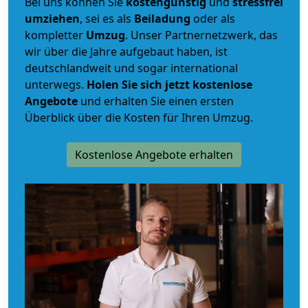
Bei uns können Sie
kostengünstig
und
stressfrei
umziehen
, sei es als
Beiladung
oder als
kompletter
Umzug
. Unser Partnernetzwerk, das
wir über die Jahre aufgebaut haben, ist
deutschlandweit und sogar international
unterwegs.
Holen Sie sich jetzt kostenlose
Angebote
und erhalten Sie einen ersten
Überblick über die Kosten für Ihren Umzug.
Kostenlose Angebote erhalten