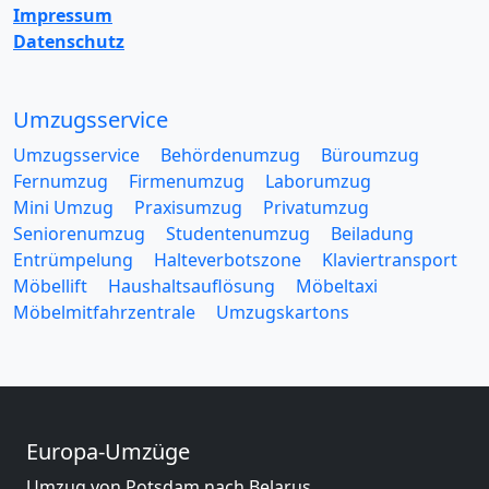
Impressum
Datenschutz
Umzugsservice
Umzugsservice
Behördenumzug
Büroumzug
Fernumzug
Firmenumzug
Laborumzug
Mini Umzug
Praxisumzug
Privatumzug
Seniorenumzug
Studentenumzug
Beiladung
Entrümpelung
Halteverbotszone
Klaviertransport
Möbellift
Haushaltsauflösung
Möbeltaxi
Möbelmitfahrzentrale
Umzugskartons
Europa-Umzüge
Umzug von Potsdam nach Belarus