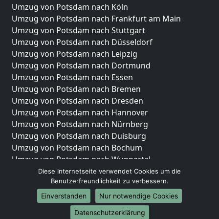
Umzug von Potsdam nach Köln
Umzug von Potsdam nach Frankfurt am Main
Umzug von Potsdam nach Stuttgart
Umzug von Potsdam nach Düsseldorf
Umzug von Potsdam nach Leipzig
Umzug von Potsdam nach Dortmund
Umzug von Potsdam nach Essen
Umzug von Potsdam nach Bremen
Umzug von Potsdam nach Dresden
Umzug von Potsdam nach Hannover
Umzug von Potsdam nach Nürnberg
Umzug von Potsdam nach Duisburg
Umzug von Potsdam nach Bochum
Umzug von Potsdam nach Wuppertal
Umzug von Potsdam nach Bielefeld
Diese Internetseite verwendet Cookies um die
Benutzerfreundlichkeit zu verbessern.
Umzug von Potsdam nach Bonn
Umzug von Potsdam nach Münster
Einverstanden
Nur notwendige Cookies
Internationale-Umzüge
Datenschutzerklärung