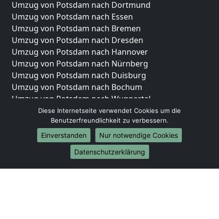
Umzug von Potsdam nach Dortmund
Umzug von Potsdam nach Essen
Umzug von Potsdam nach Bremen
Umzug von Potsdam nach Dresden
Umzug von Potsdam nach Hannover
Umzug von Potsdam nach Nürnberg
Umzug von Potsdam nach Duisburg
Umzug von Potsdam nach Bochum
Umzug von Potsdam nach Wuppertal
Umzug von Potsdam nach Bielefeld
Diese Internetseite verwendet Cookies um die
Benutzerfreundlichkeit zu verbessern.
Umzug von Potsdam nach Bonn
Umzug von Potsdam nach Münster
Einverstanden
Nur notwendige Cookies
Internationale-Umzüge
Datenschutzerklärung
Umzug von Potsdam nach Brasilien
Umzug von Potsdam nach Brasilien
Umzug von Potsdam nach Brunei Darussalam
Umzug von Potsdam nach Brunei Darussalam
Umzug von Potsdam nach Burkina Faso