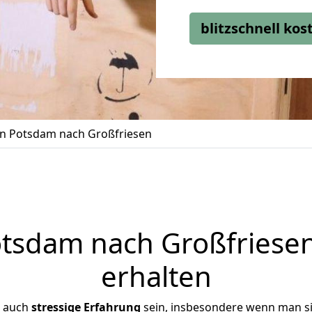
blitzschnell ko
n Potsdam nach Großfriesen
sdam nach Großfriesen
erhalten
r auch
stressige
Erfahrung
sein, insbesondere wenn man s