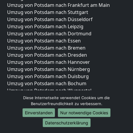
Umzug von Potsdam nach Frankfurt am Main
Umzug von Potsdam nach Stuttgart
Umzug von Potsdam nach Düsseldorf
Umzug von Potsdam nach Leipzig
Umzug von Potsdam nach Dortmund
Umzug von Potsdam nach Essen
Umzug von Potsdam nach Bremen
Umzug von Potsdam nach Dresden
Umzug von Potsdam nach Hannover
Umzug von Potsdam nach Nürnberg
Umzug von Potsdam nach Duisburg
Umzug von Potsdam nach Bochum
Umzug von Potsdam nach Wuppertal
Umzug von Potsdam nach Bielefeld
Diese Internetseite verwendet Cookies um die
Benutzerfreundlichkeit zu verbessern.
Umzug von Potsdam nach Bonn
Umzug von Potsdam nach Münster
Einverstanden
Nur notwendige Cookies
Internationale-Umzüge
Datenschutzerklärung