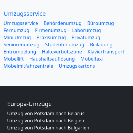
Umzugsservice
Umzugsservice
Behördenumzug
Büroumzug
Fernumzug
Firmenumzug
Laborumzug
Mini Umzug
Praxisumzug
Privatumzug
Seniorenumzug
Studentenumzug
Beiladung
Entrümpelung
Halteverbotszone
Klaviertransport
Möbellift
Haushaltsauflösung
Möbeltaxi
Möbelmitfahrzentrale
Umzugskartons
Europa-Umzüge
Umzug von Potsdam nach Belarus
Umzug von Potsdam nach Belgien
Umzug von Potsdam nach Bulgarien