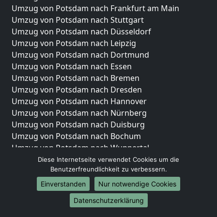
Umzug von Potsdam nach Frankfurt am Main
Umzug von Potsdam nach Stuttgart
Umzug von Potsdam nach Düsseldorf
Umzug von Potsdam nach Leipzig
Umzug von Potsdam nach Dortmund
Umzug von Potsdam nach Essen
Umzug von Potsdam nach Bremen
Umzug von Potsdam nach Dresden
Umzug von Potsdam nach Hannover
Umzug von Potsdam nach Nürnberg
Umzug von Potsdam nach Duisburg
Umzug von Potsdam nach Bochum
Umzug von Potsdam nach Wuppertal
Umzug von Potsdam nach Bielefeld
Diese Internetseite verwendet Cookies um die
Benutzerfreundlichkeit zu verbessern.
Umzug von Potsdam nach Bonn
Umzug von Potsdam nach Münster
Einverstanden
Nur notwendige Cookies
Internationale-Umzüge
Datenschutzerklärung