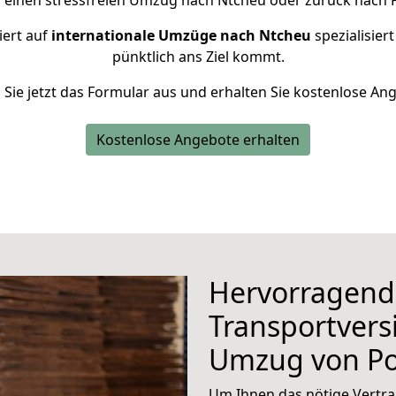
r einen stressfreien Umzug nach Ntcheu oder zurück nach 
iert auf
internationale Umzüge nach Ntcheu
spezialisier
pünktlich ans Ziel kommt.
n Sie jetzt das Formular aus und erhalten Sie kostenlose An
Kostenlose Angebote erhalten
Hervorragend
Transportvers
Umzug von P
Um Ihnen das nötige Vertra