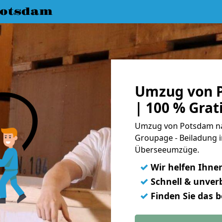
Potsdam
Umzug von 
| 100 % Gra
Umzug von Potsdam nac
Groupage - Beiladung i
Überseeumzüge.
✓
Wir helfen Ihne
✓
Schnell & unverb
✓
Finden Sie das 