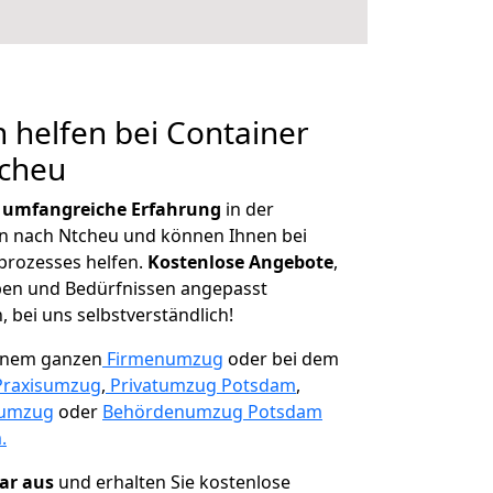
 helfen bei Container
tcheu
r
umfangreiche Erfahrung
in der
 nach Ntcheu und können Ihnen bei
prozesses helfen.
K
ostenlose Angebote
,
ben und Bedürfnissen angepasst
 bei uns selbstverständlich!
einem ganzen
Firmenumzug
oder bei dem
Praxisumzug
,
Privatumzug Potsdam
,
numzug
oder
Behördenumzug Potsdam
.
lar aus
und erhalten Sie kostenlose