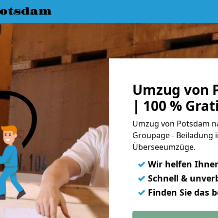
Potsdam
Umzug von 
| 100 % Gra
Umzug von Potsdam nac
Groupage - Beiladung i
Überseeumzüge.
✓
Wir helfen Ihne
✓
Schnell & unverb
✓
Finden Sie das 