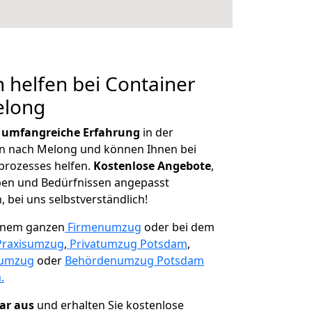
 helfen bei Container
elong
r
umfangreiche Erfahrung
in der
 nach Melong und können Ihnen bei
prozesses helfen.
K
ostenlose Angebote
,
ben und Bedürfnissen angepasst
 bei uns selbstverständlich!
einem ganzen
Firmenumzug
oder bei dem
Praxisumzug
,
Privatumzug Potsdam
,
numzug
oder
Behördenumzug Potsdam
.
lar aus
und erhalten Sie kostenlose