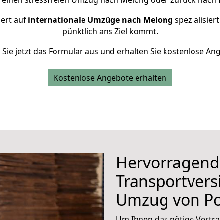
r einen stressfreien Umzug nach Melong oder zurück nach 
iert auf
internationale Umzüge nach Melong
spezialisier
pünktlich ans Ziel kommt.
n Sie jetzt das Formular aus und erhalten Sie kostenlose An
Kostenlose Angebote erhalten
Hervorragend
Transportvers
Umzug von P
Um Ihnen das nötige Vertra