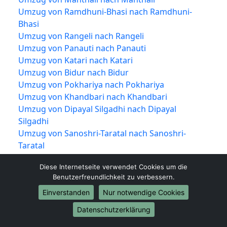
Umzug von Ramdhuni-Bhasi nach Ramdhuni-
Bhasi
Umzug von Rangeli nach Rangeli
Umzug von Panauti nach Panauti
Umzug von Katari nach Katari
Umzug von Bidur nach Bidur
Umzug von Pokhariya nach Pokhariya
Umzug von Khandbari nach Khandbari
Umzug von Dipayal Silgadhi nach Dipayal
Silgadhi
Umzug von Sanoshri-Taratal nach Sanoshri-
Taratal
Umzug von Bhrikuti nach Bhrikuti
Diese Internetseite verwendet Cookies um die
Umzug von Duhabi-Bhaluwa nach Duhabi-
Benutzerfreundlichkeit zu verbessern.
Bhaluwa
Einverstanden
Nur notwendige Cookies
Umzug von Shankharapur nach Shankharapur
Umzug von Dudhauli nach Dudhauli
Datenschutzerklärung
Umzug von Sabaila nach Sabaila