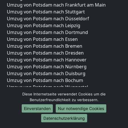
Umzug von Potsdam nach Frankfurt am Main
Umzug von Potsdam nach Stuttgart
Umzug von Potsdam nach Düsseldorf
Umzug von Potsdam nach Leipzig
Umzug von Potsdam nach Dortmund
Umzug von Potsdam nach Essen
Umzug von Potsdam nach Bremen
Umzug von Potsdam nach Dresden
Umzug von Potsdam nach Hannover
Umzug von Potsdam nach Nürnberg
Umzug von Potsdam nach Duisburg
Umzug von Potsdam nach Bochum
Umzug von Potsdam nach Wuppertal
Umzug von Potsdam nach Bielefeld
Diese Internetseite verwendet Cookies um die
Benutzerfreundlichkeit zu verbessern.
Umzug von Potsdam nach Bonn
Umzug von Potsdam nach Münster
Einverstanden
Nur notwendige Cookies
Internationale-Umzüge
Datenschutzerklärung