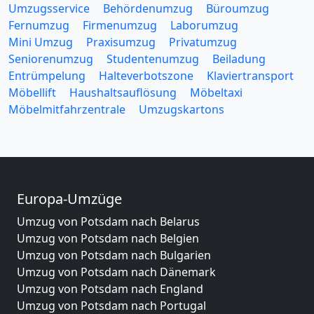
Umzugsservice
Behördenumzug
Büroumzug
Fernumzug
Firmenumzug
Laborumzug
Mini Umzug
Praxisumzug
Privatumzug
Seniorenumzug
Studentenumzug
Beiladung
Entrümpelung
Halteverbotszone
Klaviertransport
Möbellift
Haushaltsauflösung
Möbeltaxi
Möbelmitfahrzentrale
Umzugskartons
Europa-Umzüge
Umzug von Potsdam nach Belarus
Umzug von Potsdam nach Belgien
Umzug von Potsdam nach Bulgarien
Umzug von Potsdam nach Dänemark
Umzug von Potsdam nach England
Umzug von Potsdam nach Portugal