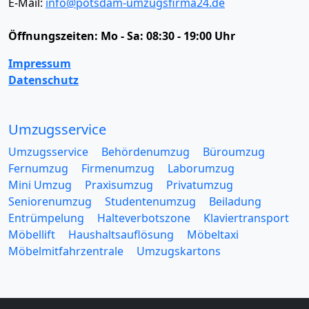
E-Mail:
info@potsdam-umzugsfirma24.de
Öffnungszeiten:
Mo - Sa: 08:30 - 19:00 Uhr
Impressum
Datenschutz
Umzugsservice
Umzugsservice
Behördenumzug
Büroumzug
Fernumzug
Firmenumzug
Laborumzug
Mini Umzug
Praxisumzug
Privatumzug
Seniorenumzug
Studentenumzug
Beiladung
Entrümpelung
Halteverbotszone
Klaviertransport
Möbellift
Haushaltsauflösung
Möbeltaxi
Möbelmitfahrzentrale
Umzugskartons