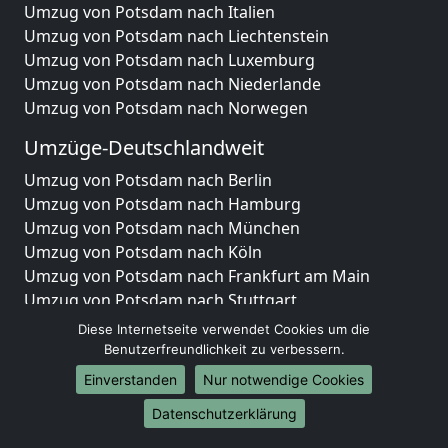
Umzug von Potsdam nach Italien
Umzug von Potsdam nach Liechtenstein
Umzug von Potsdam nach Luxemburg
Umzug von Potsdam nach Niederlande
Umzug von Potsdam nach Norwegen
Umzüge-Deutschlandweit
Umzug von Potsdam nach Berlin
Umzug von Potsdam nach Hamburg
Umzug von Potsdam nach München
Umzug von Potsdam nach Köln
Umzug von Potsdam nach Frankfurt am Main
Umzug von Potsdam nach Stuttgart
Umzug von Potsdam nach Düsseldorf
Diese Internetseite verwendet Cookies um die
Umzug von Potsdam nach Leipzig
Benutzerfreundlichkeit zu verbessern.
Umzug von Potsdam nach Dortmund
Einverstanden
Nur notwendige Cookies
Umzug von Potsdam nach Essen
Datenschutzerklärung
Umzug von Potsdam nach Bremen
Umzug von Potsdam nach Dresden