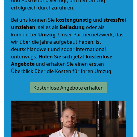
und Ausrüstung verfügt, um den Umzug
erfolgreich durchzuführen.
Bei uns können Sie
kostengünstig
und
stressfrei
umziehen
, sei es als
Beiladung
oder als
kompletter
Umzug
. Unser Partnernetzwerk, das
wir über die Jahre aufgebaut haben, ist
deutschlandweit und sogar international
unterwegs.
Holen Sie sich jetzt kostenlose
Angebote
und erhalten Sie einen ersten
Überblick über die Kosten für Ihren Umzug.
Kostenlose Angebote erhalten