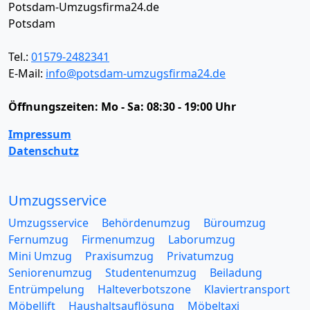
Potsdam-Umzugsfirma24.de
Potsdam
Tel.:
01579-2482341
E-Mail:
info@potsdam-umzugsfirma24.de
Öffnungszeiten:
Mo - Sa: 08:30 - 19:00 Uhr
Impressum
Datenschutz
Umzugsservice
Umzugsservice
Behördenumzug
Büroumzug
Fernumzug
Firmenumzug
Laborumzug
Mini Umzug
Praxisumzug
Privatumzug
Seniorenumzug
Studentenumzug
Beiladung
Entrümpelung
Halteverbotszone
Klaviertransport
Möbellift
Haushaltsauflösung
Möbeltaxi