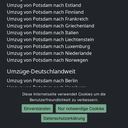
Umzug von Potsdam nach Estland
Umzug von Potsdam nach Finnland
Umzug von Potsdam nach Frankreich
Umzug von Potsdam nach Griechenland
Umzug von Potsdam nach Italien
Umzug von Potsdam nach Liechtenstein
Umzug von Potsdam nach Luxemburg
Umzug von Potsdam nach Niederlande
Umzug von Potsdam nach Norwegen
Umzüge-Deutschlandweit
Umzug von Potsdam nach Berlin
Umzug von Potsdam nach Hamburg
Umzug von Potsdam nach München
Diese Internetseite verwendet Cookies um die
Benutzerfreundlichkeit zu verbessern.
Umzug von Potsdam nach Köln
Umzug von Potsdam nach Frankfurt am Main
Einverstanden
Nur notwendige Cookies
Umzug von Potsdam nach Stuttgart
Datenschutzerklärung
Umzug von Potsdam nach Düsseldorf