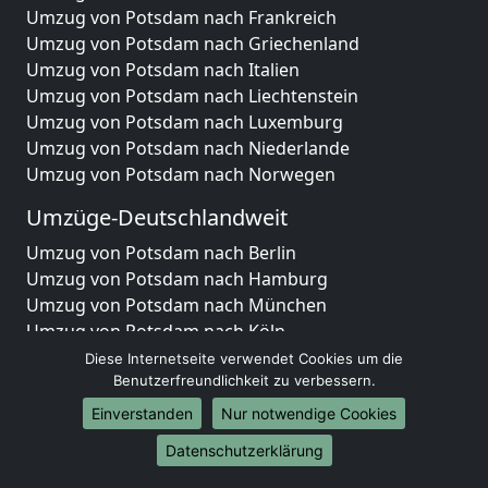
Umzug von Potsdam nach Frankreich
Umzug von Potsdam nach Griechenland
Umzug von Potsdam nach Italien
Umzug von Potsdam nach Liechtenstein
Umzug von Potsdam nach Luxemburg
Umzug von Potsdam nach Niederlande
Umzug von Potsdam nach Norwegen
Umzüge-Deutschlandweit
Umzug von Potsdam nach Berlin
Umzug von Potsdam nach Hamburg
Umzug von Potsdam nach München
Umzug von Potsdam nach Köln
Umzug von Potsdam nach Frankfurt am Main
Diese Internetseite verwendet Cookies um die
Umzug von Potsdam nach Stuttgart
Benutzerfreundlichkeit zu verbessern.
Umzug von Potsdam nach Düsseldorf
Einverstanden
Nur notwendige Cookies
Umzug von Potsdam nach Leipzig
Datenschutzerklärung
Umzug von Potsdam nach Dortmund
Umzug von Potsdam nach Essen