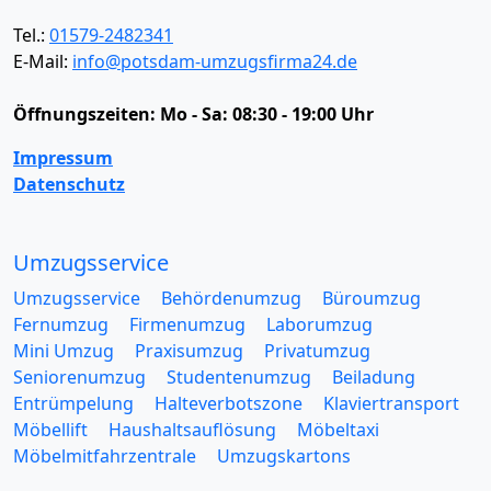
Tel.:
01579-2482341
E-Mail:
info@potsdam-umzugsfirma24.de
Öffnungszeiten:
Mo - Sa: 08:30 - 19:00 Uhr
Impressum
Datenschutz
Umzugsservice
Umzugsservice
Behördenumzug
Büroumzug
Fernumzug
Firmenumzug
Laborumzug
Mini Umzug
Praxisumzug
Privatumzug
Seniorenumzug
Studentenumzug
Beiladung
Entrümpelung
Halteverbotszone
Klaviertransport
Möbellift
Haushaltsauflösung
Möbeltaxi
Möbelmitfahrzentrale
Umzugskartons