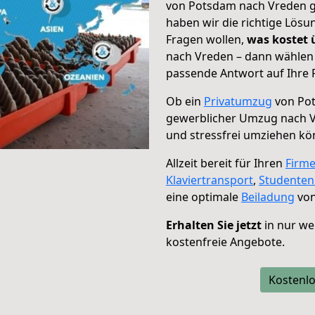
von Potsdam nach Vreden ge
haben wir die richtige Lösu
Fragen wollen,
was kostet
nach Vreden – dann wählen 
passende Antwort auf Ihre 
Ob ein
Privatumzug
von Pot
gewerblicher Umzug nach 
und stressfrei umziehen kö
Allzeit bereit für Ihren
Firm
Klaviertransport
,
Studente
eine optimale
Beiladung
von
Erhalten Sie jetzt
in nur we
kostenfreie Angebote.
Kostenlo