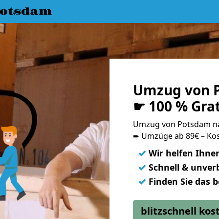
Potsdam
Umzug von 
☛ 100 % Gra
Umzug von Potsdam n
➨ Umzüge ab 89€ – Kos
✓
Wir helfen Ihne
✓
Schnell & unverb
✓
Finden Sie das 
blitzschnell ko