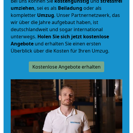
Bei uns können Sie
kostengünstig
und
stressfrei
umziehen
, sei es als
Beiladung
oder als
kompletter
Umzug
. Unser Partnernetzwerk, das
wir über die Jahre aufgebaut haben, ist
deutschlandweit und sogar international
unterwegs.
Holen Sie sich jetzt kostenlose
Angebote
und erhalten Sie einen ersten
Überblick über die Kosten für Ihren Umzug.
Kostenlose Angebote erhalten