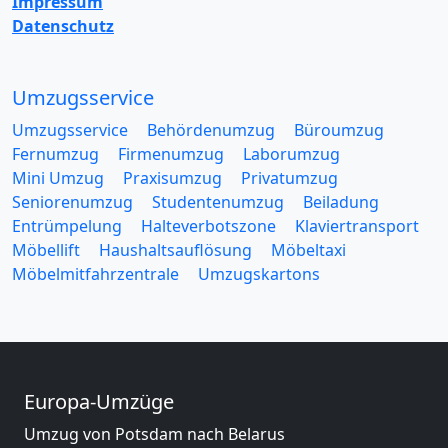
Impressum
Datenschutz
Umzugsservice
Umzugsservice
Behördenumzug
Büroumzug
Fernumzug
Firmenumzug
Laborumzug
Mini Umzug
Praxisumzug
Privatumzug
Seniorenumzug
Studentenumzug
Beiladung
Entrümpelung
Halteverbotszone
Klaviertransport
Möbellift
Haushaltsauflösung
Möbeltaxi
Möbelmitfahrzentrale
Umzugskartons
Europa-Umzüge
Umzug von Potsdam nach Belarus