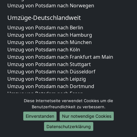
Umzug von Potsdam nach Norwegen
Umzüge-Deutschlandweit
Umzug von Potsdam nach Berlin
Umzug von Potsdam nach Hamburg
Umzug von Potsdam nach München
Umzug von Potsdam nach Köln
Umzug von Potsdam nach Frankfurt am Main
Umzug von Potsdam nach Stuttgart
Umzug von Potsdam nach Düsseldorf
Umzug von Potsdam nach Leipzig
Umzug von Potsdam nach Dortmund
Umzug von Potsdam nach Essen
Umzug von Potsdam nach Bremen
Diese Internetseite verwendet Cookies um die
Benutzerfreundlichkeit zu verbessern.
Umzug von Potsdam nach Dresden
Umzug von Potsdam nach Hannover
Einverstanden
Nur notwendige Cookies
Umzug von Potsdam nach Nürnberg
Datenschutzerklärung
Umzug von Potsdam nach Duisburg