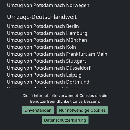
Umzug von Potsdam nach Norwegen
Umzüge-Deutschlandweit
Umzug von Potsdam nach Berlin
Umzug von Potsdam nach Hamburg
Umzug von Potsdam nach München
Umzug von Potsdam nach Köln
Umzug von Potsdam nach Frankfurt am Main
Umzug von Potsdam nach Stuttgart
Umzug von Potsdam nach Düsseldorf
Umzug von Potsdam nach Leipzig
Umzug von Potsdam nach Dortmund
Umzug von Potsdam nach Essen
Umzug von Potsdam nach Bremen
Diese Internetseite verwendet Cookies um die
Benutzerfreundlichkeit zu verbessern.
Umzug von Potsdam nach Dresden
Umzug von Potsdam nach Hannover
Einverstanden
Nur notwendige Cookies
Umzug von Potsdam nach Nürnberg
Datenschutzerklärung
Umzug von Potsdam nach Duisburg