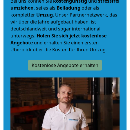
Bei uns können Sie
kostengünstig
und
stressfrei
umziehen
, sei es als
Beiladung
oder als
kompletter
Umzug
. Unser Partnernetzwerk, das
wir über die Jahre aufgebaut haben, ist
deutschlandweit und sogar international
unterwegs.
Holen Sie sich jetzt kostenlose
Angebote
und erhalten Sie einen ersten
Überblick über die Kosten für Ihren Umzug.
Kostenlose Angebote erhalten