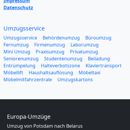
Impressum
Datenschutz
Umzugsservice
Umzugsservice
Behördenumzug
Büroumzug
Fernumzug
Firmenumzug
Laborumzug
Mini Umzug
Praxisumzug
Privatumzug
Seniorenumzug
Studentenumzug
Beiladung
Entrümpelung
Halteverbotszone
Klaviertransport
Möbellift
Haushaltsauflösung
Möbeltaxi
Möbelmitfahrzentrale
Umzugskartons
Europa-Umzüge
Umzug von Potsdam nach Belarus