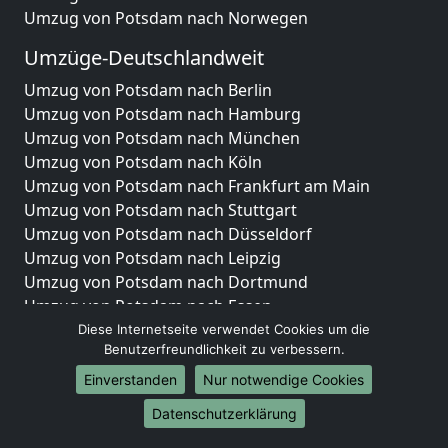
Umzug von Potsdam nach Norwegen
Umzüge-Deutschlandweit
Umzug von Potsdam nach Berlin
Umzug von Potsdam nach Hamburg
Umzug von Potsdam nach München
Umzug von Potsdam nach Köln
Umzug von Potsdam nach Frankfurt am Main
Umzug von Potsdam nach Stuttgart
Umzug von Potsdam nach Düsseldorf
Umzug von Potsdam nach Leipzig
Umzug von Potsdam nach Dortmund
Umzug von Potsdam nach Essen
Umzug von Potsdam nach Bremen
Diese Internetseite verwendet Cookies um die
Benutzerfreundlichkeit zu verbessern.
Umzug von Potsdam nach Dresden
Umzug von Potsdam nach Hannover
Einverstanden
Nur notwendige Cookies
Umzug von Potsdam nach Nürnberg
Datenschutzerklärung
Umzug von Potsdam nach Duisburg