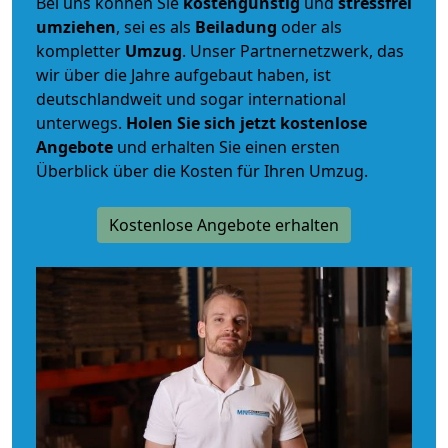
Bei uns können Sie
kostengünstig
und
stressfrei
umziehen
, sei es als
Beiladung
oder als
kompletter
Umzug
. Unser Partnernetzwerk, das
wir über die Jahre aufgebaut haben, ist
deutschlandweit und sogar international
unterwegs.
Holen Sie sich jetzt kostenlose
Angebote
und erhalten Sie einen ersten
Überblick über die Kosten für Ihren Umzug.
Kostenlose Angebote erhalten