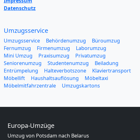
Impressum
Datenschutz
Umzugsservice
Umzugsservice
Behördenumzug
Büroumzug
Fernumzug
Firmenumzug
Laborumzug
Mini Umzug
Praxisumzug
Privatumzug
Seniorenumzug
Studentenumzug
Beiladung
Entrümpelung
Halteverbotszone
Klaviertransport
Möbellift
Haushaltsauflösung
Möbeltaxi
Möbelmitfahrzentrale
Umzugskartons
Europa-Umzüge
Umzug von Potsdam nach Belarus