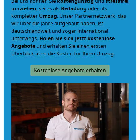
Bei uns können Sie
kostengünstig
und
stressfrei
umziehen
, sei es als
Beiladung
oder als
kompletter
Umzug
. Unser Partnernetzwerk, das
wir über die Jahre aufgebaut haben, ist
deutschlandweit und sogar international
unterwegs.
Holen Sie sich jetzt kostenlose
Angebote
und erhalten Sie einen ersten
Überblick über die Kosten für Ihren Umzug.
Kostenlose Angebote erhalten