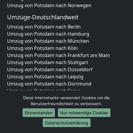
Umzug von Potsdam nach Norwegen
Umzüge-Deutschlandweit
Umzug von Potsdam nach Berlin
Umzug von Potsdam nach Hamburg
Umzug von Potsdam nach München
Umzug von Potsdam nach Köln
Umzug von Potsdam nach Frankfurt am Main
Umzug von Potsdam nach Stuttgart
Umzug von Potsdam nach Düsseldorf
Umzug von Potsdam nach Leipzig
Umzug von Potsdam nach Dortmund
Umzug von Potsdam nach Essen
Umzug von Potsdam nach Bremen
Diese Internetseite verwendet Cookies um die
Benutzerfreundlichkeit zu verbessern.
Umzug von Potsdam nach Dresden
Umzug von Potsdam nach Hannover
Einverstanden
Nur notwendige Cookies
Umzug von Potsdam nach Nürnberg
Datenschutzerklärung
Umzug von Potsdam nach Duisburg