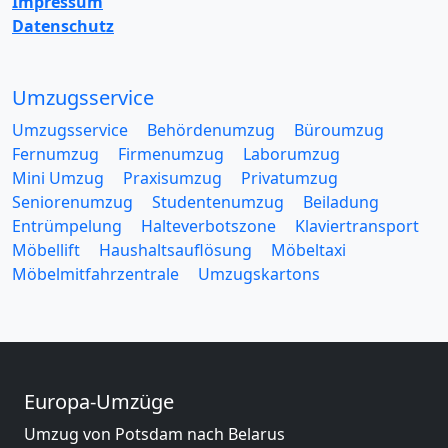
Impressum
Datenschutz
Umzugsservice
Umzugsservice
Behördenumzug
Büroumzug
Fernumzug
Firmenumzug
Laborumzug
Mini Umzug
Praxisumzug
Privatumzug
Seniorenumzug
Studentenumzug
Beiladung
Entrümpelung
Halteverbotszone
Klaviertransport
Möbellift
Haushaltsauflösung
Möbeltaxi
Möbelmitfahrzentrale
Umzugskartons
Europa-Umzüge
Umzug von Potsdam nach Belarus