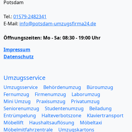
Potsdam
Tel.:
01579-2482341
E-Mail:
info@potsdam-umzugsfirma24.de
Öffnungszeiten:
Mo - Sa: 08:30 - 19:00 Uhr
Impressum
Datenschutz
Umzugsservice
Umzugsservice
Behördenumzug
Büroumzug
Fernumzug
Firmenumzug
Laborumzug
Mini Umzug
Praxisumzug
Privatumzug
Seniorenumzug
Studentenumzug
Beiladung
Entrümpelung
Halteverbotszone
Klaviertransport
Möbellift
Haushaltsauflösung
Möbeltaxi
Möbelmitfahrzentrale
Umzugskartons