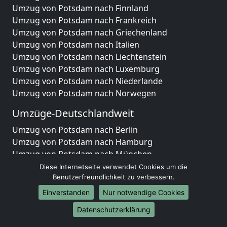
Umzug von Potsdam nach Finnland
Umzug von Potsdam nach Frankreich
Umzug von Potsdam nach Griechenland
Umzug von Potsdam nach Italien
Umzug von Potsdam nach Liechtenstein
Umzug von Potsdam nach Luxemburg
Umzug von Potsdam nach Niederlande
Umzug von Potsdam nach Norwegen
Umzüge-Deutschlandweit
Umzug von Potsdam nach Berlin
Umzug von Potsdam nach Hamburg
Umzug von Potsdam nach München
Umzug von Potsdam nach Köln
Diese Internetseite verwendet Cookies um die
Umzug von Potsdam nach Frankfurt am Main
Benutzerfreundlichkeit zu verbessern.
Umzug von Potsdam nach Stuttgart
Einverstanden
Nur notwendige Cookies
Umzug von Potsdam nach Düsseldorf
Datenschutzerklärung
Umzug von Potsdam nach Leipzig
Umzug von Potsdam nach Dortmund