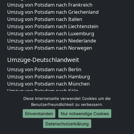
Umzug von Potsdam nach Frankreich
Umzug von Potsdam nach Griechenland
Umzug von Potsdam nach Italien
Umzug von Potsdam nach Liechtenstein
Umzug von Potsdam nach Luxemburg
Umzug von Potsdam nach Niederlande
Umzug von Potsdam nach Norwegen
Umzüge-Deutschlandweit
Umzug von Potsdam nach Berlin
Umzug von Potsdam nach Hamburg
Umzug von Potsdam nach München
Umzug von Potsdam nach Köln
Umzug von Potsdam nach Frankfurt am Main
Diese Internetseite verwendet Cookies um die
Umzug von Potsdam nach Stuttgart
Benutzerfreundlichkeit zu verbessern.
Umzug von Potsdam nach Düsseldorf
Einverstanden
Nur notwendige Cookies
Umzug von Potsdam nach Leipzig
Datenschutzerklärung
Umzug von Potsdam nach Dortmund
Umzug von Potsdam nach Essen