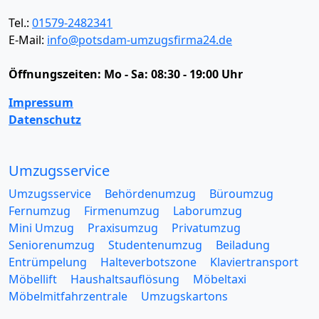
Tel.:
01579-2482341
E-Mail:
info@potsdam-umzugsfirma24.de
Öffnungszeiten:
Mo - Sa: 08:30 - 19:00 Uhr
Impressum
Datenschutz
Umzugsservice
Umzugsservice
Behördenumzug
Büroumzug
Fernumzug
Firmenumzug
Laborumzug
Mini Umzug
Praxisumzug
Privatumzug
Seniorenumzug
Studentenumzug
Beiladung
Entrümpelung
Halteverbotszone
Klaviertransport
Möbellift
Haushaltsauflösung
Möbeltaxi
Möbelmitfahrzentrale
Umzugskartons