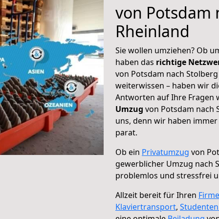
von Potsdam 
Rheinland
Sie wollen umziehen? Ob um
haben das
richtige Netzw
von Potsdam nach Stolberg 
weiterwissen – haben wir di
Antworten auf Ihre Fragen 
Umzug
von Potsdam nach St
uns, denn wir haben immer 
parat.
Ob ein
Privatumzug
von Pot
gewerblicher Umzug nach S
problemlos und stressfrei 
Allzeit bereit für Ihren
Firm
Klaviertransport
,
Studente
eine optimale
Beiladung
von