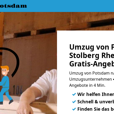
Potsdam
Umzug von 
Stolberg Rh
Gratis-Ange
Umzug von Potsdam nac
Umzugsunternehmen ➨
Angebote in 4 Min.
✓
Wir helfen Ihne
✓
Schnell & unverb
✓
Finden Sie das 