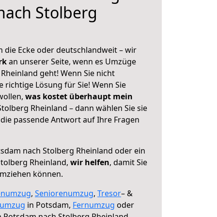
nach Stolberg
 die Ecke oder deutschlandweit – wir
erk
an unserer Seite, wenn es Umzüge
Rheinland geht! Wenn Sie nicht
e richtige Lösung für Sie! Wenn Sie
wollen,
was kostet überhaupt mein
olberg Rheinland – dann wählen Sie sie
die passende Antwort auf Ihre Fragen
sdam nach Stolberg Rheinland oder ein
tolberg Rheinland,
wir helfen
, damit Sie
umziehen können.
enumzug
,
Seniorenumzug
,
Tresor
– &
numzug
in Potsdam,
Fernumzug
oder
 Potsdam nach Stolberg Rheinland.