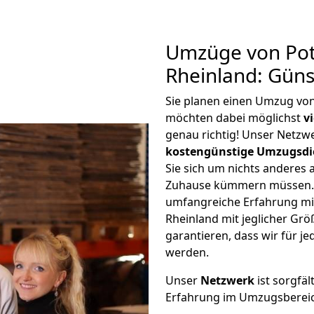
Umzüge von Pot
Rheinland: Gün
Sie planen einen Umzug vo
möchten dabei möglichst
v
genau richtig! Unser Netzw
kostengünstige Umzugsdi
Sie sich um nichts anderes 
Zuhause kümmern müssen. W
umfangreiche Erfahrung m
Rheinland mit jeglicher G
garantieren, dass wir für j
werden.
Unser
Netzwerk
ist sorgfäl
Erfahrung im Umzugsberei