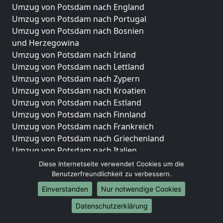
Umzug von Potsdam nach England
Umzug von Potsdam nach Portugal
Umzug von Potsdam nach Bosnien
und Herzegowina
Umzug von Potsdam nach Irland
Umzug von Potsdam nach Lettland
Umzug von Potsdam nach Zypern
Umzug von Potsdam nach Kroatien
Umzug von Potsdam nach Estland
Umzug von Potsdam nach Finnland
Umzug von Potsdam nach Frankreich
Umzug von Potsdam nach Griechenland
Umzug von Potsdam nach Italien
Umzug von Potsdam nach Liechtenstein
Diese Internetseite verwendet Cookies um die
Umzug von Potsdam nach Luxemburg
Benutzerfreundlichkeit zu verbessern.
Umzug von Potsdam nach Niederlande
Einverstanden
Nur notwendige Cookies
Umzug von Potsdam nach Norwegen
Datenschutzerklärung
Umzüge-Deutschlandweit