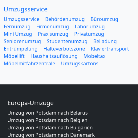
Umzugsservice
Umzugsservice
Behördenumzug
Büroumzug
Fernumzug
Firmenumzug
Laborumzug
Mini Umzug
Praxisumzug
Privatumzug
Seniorenumzug
Studentenumzug
Beiladung
Entrümpelung
Halteverbotszone
Klaviertransport
Möbellift
Haushaltsauflösung
Möbeltaxi
Möbelmitfahrzentrale
Umzugskartons
Europa-Umzüge
Umzug von Potsdam nach Belarus
Umzug von Potsdam nach Belgien
Umzug von Potsdam nach Bulgarien
Umzug von Potsdam nach Dänemark