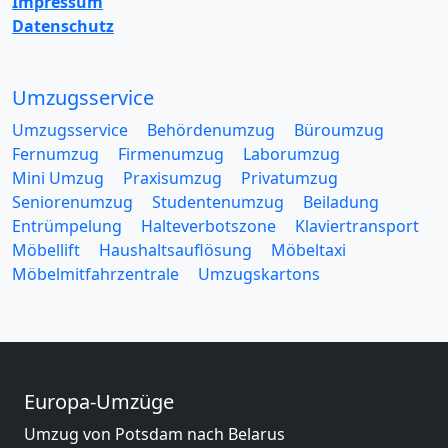
Impressum
Datenschutz
Umzugsservice
Umzugsservice
Behördenumzug
Büroumzug
Fernumzug
Firmenumzug
Laborumzug
Mini Umzug
Praxisumzug
Privatumzug
Seniorenumzug
Studentenumzug
Beiladung
Entrümpelung
Halteverbotszone
Klaviertransport
Möbellift
Haushaltsauflösung
Möbeltaxi
Möbelmitfahrzentrale
Umzugskartons
Europa-Umzüge
Umzug von Potsdam nach Belarus