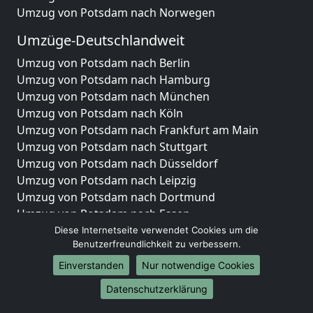
Umzug von Potsdam nach Norwegen
Umzüge-Deutschlandweit
Umzug von Potsdam nach Berlin
Umzug von Potsdam nach Hamburg
Umzug von Potsdam nach München
Umzug von Potsdam nach Köln
Umzug von Potsdam nach Frankfurt am Main
Umzug von Potsdam nach Stuttgart
Umzug von Potsdam nach Düsseldorf
Umzug von Potsdam nach Leipzig
Umzug von Potsdam nach Dortmund
Umzug von Potsdam nach Essen
Umzug von Potsdam nach Bremen
Diese Internetseite verwendet Cookies um die
Benutzerfreundlichkeit zu verbessern.
Umzug von Potsdam nach Dresden
Umzug von Potsdam nach Hannover
Einverstanden
Nur notwendige Cookies
Umzug von Potsdam nach Nürnberg
Datenschutzerklärung
Umzug von Potsdam nach Duisburg