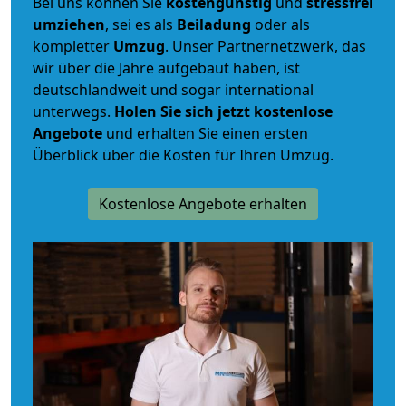
Bei uns können Sie
kostengünstig
und
stressfrei
umziehen
, sei es als
Beiladung
oder als
kompletter
Umzug
. Unser Partnernetzwerk, das
wir über die Jahre aufgebaut haben, ist
deutschlandweit und sogar international
unterwegs.
Holen Sie sich jetzt kostenlose
Angebote
und erhalten Sie einen ersten
Überblick über die Kosten für Ihren Umzug.
Kostenlose Angebote erhalten