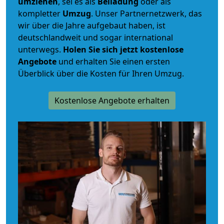
umziehen
, sei es als
Beiladung
oder als
kompletter
Umzug
. Unser Partnernetzwerk, das
wir über die Jahre aufgebaut haben, ist
deutschlandweit und sogar international
unterwegs.
Holen Sie sich jetzt kostenlose
Angebote
und erhalten Sie einen ersten
Überblick über die Kosten für Ihren Umzug.
Kostenlose Angebote erhalten