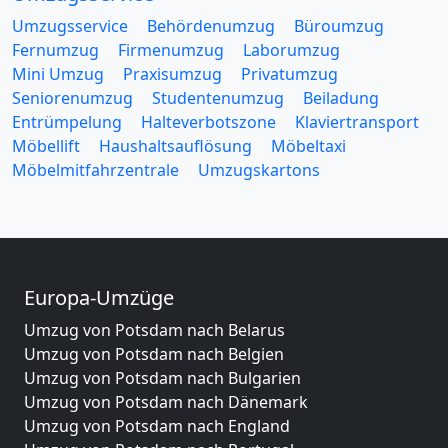
Umzugsservice
Behördenumzug
Büroumzug
Fernumzug
Firmenumzug
Laborumzug
Mini Umzug
Praxisumzug
Privatumzug
Seniorenumzug
Studentenumzug
Beiladung
Entrümpelung
Halteverbotszone
Klaviertransport
Möbellift
Haushaltsauflösung
Möbeltaxi
Möbelmitfahrzentrale
Umzugskartons
Europa-Umzüge
Umzug von Potsdam nach Belarus
Umzug von Potsdam nach Belgien
Umzug von Potsdam nach Bulgarien
Umzug von Potsdam nach Dänemark
Umzug von Potsdam nach England