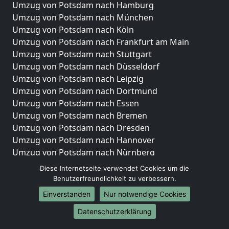
Umzug von Potsdam nach Hamburg
Umzug von Potsdam nach München
Umzug von Potsdam nach Köln
Umzug von Potsdam nach Frankfurt am Main
Umzug von Potsdam nach Stuttgart
Umzug von Potsdam nach Düsseldorf
Umzug von Potsdam nach Leipzig
Umzug von Potsdam nach Dortmund
Umzug von Potsdam nach Essen
Umzug von Potsdam nach Bremen
Umzug von Potsdam nach Dresden
Umzug von Potsdam nach Hannover
Umzug von Potsdam nach Nürnberg
Umzug von Potsdam nach Duisburg
Diese Internetseite verwendet Cookies um die
Umzug von Potsdam nach Bochum
Benutzerfreundlichkeit zu verbessern.
Umzug von Potsdam nach Wuppertal
Einverstanden
Nur notwendige Cookies
Umzug von Potsdam nach Bielefeld
Datenschutzerklärung
Umzug von Potsdam nach Bonn
Umzug von Potsdam nach Münster