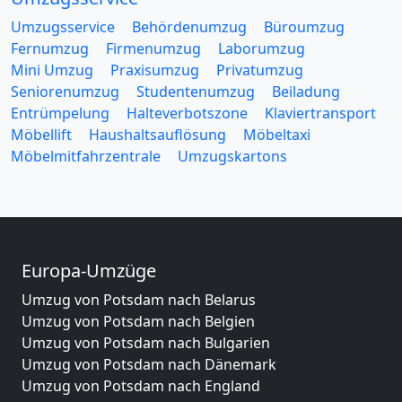
Umzugsservice
Behördenumzug
Büroumzug
Fernumzug
Firmenumzug
Laborumzug
Mini Umzug
Praxisumzug
Privatumzug
Seniorenumzug
Studentenumzug
Beiladung
Entrümpelung
Halteverbotszone
Klaviertransport
Möbellift
Haushaltsauflösung
Möbeltaxi
Möbelmitfahrzentrale
Umzugskartons
Europa-Umzüge
Umzug von Potsdam nach Belarus
Umzug von Potsdam nach Belgien
Umzug von Potsdam nach Bulgarien
Umzug von Potsdam nach Dänemark
Umzug von Potsdam nach England