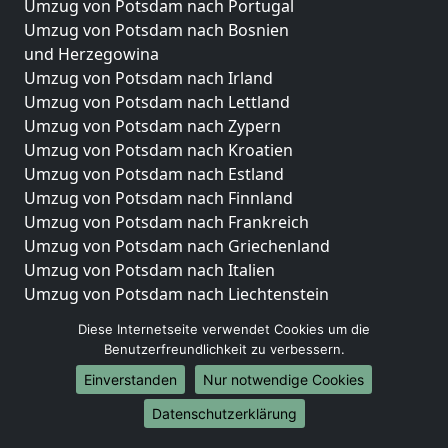
Umzug von Potsdam nach Portugal
Umzug von Potsdam nach Bosnien
und Herzegowina
Umzug von Potsdam nach Irland
Umzug von Potsdam nach Lettland
Umzug von Potsdam nach Zypern
Umzug von Potsdam nach Kroatien
Umzug von Potsdam nach Estland
Umzug von Potsdam nach Finnland
Umzug von Potsdam nach Frankreich
Umzug von Potsdam nach Griechenland
Umzug von Potsdam nach Italien
Umzug von Potsdam nach Liechtenstein
Umzug von Potsdam nach Luxemburg
Diese Internetseite verwendet Cookies um die
Umzug von Potsdam nach Niederlande
Benutzerfreundlichkeit zu verbessern.
Umzug von Potsdam nach Norwegen
Einverstanden
Nur notwendige Cookies
Umzüge-Deutschlandweit
Datenschutzerklärung
Umzug von Potsdam nach Berlin